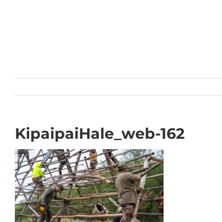
Skip
to
content
KipaipaiHale_web-162